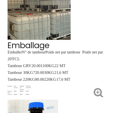
Emballage
Emballer
N° de tambour
Poids net par tambour
Poids net par
20'FCL
Tambour GRV
20.00
1100KG
22 MT
Tambour 30KG
720.00
30KG
21,6 MT
Tambour 220KG
80.00
220KG
17,6 MT
Emballer
N° de
Poids net
Poids net
tambour
par
par 20'FCL
tambour
Tambour
20.00
1200KG
24 MT
GRV
Tambour
720.00
35KG
25.2MT
35KG
Tambour
80.00
220KG
17,6 MT
220KG