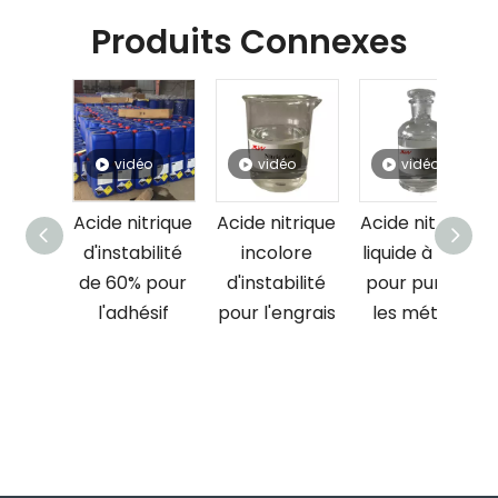
Produits Connexes
vidéo
vidéo
vidéo
vidéo
ide nitrique
Acide nitrique
Acide nitrique
Acide nitr
'instabilité
incolore
liquide à 60 %
liquide à 
e 60% pour
d'instabilité
pour purifier
pour adhé
l'adhésif
pour l'engrais
les métaux