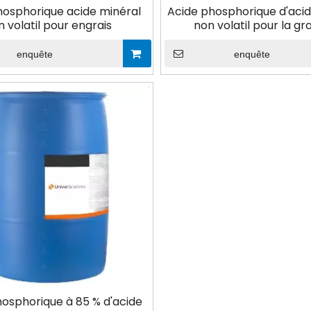
hosphorique acide minéral
Acide phosphorique d'aci
n volatil pour engrais
non volatil pour la gr
enquête
enquête
osphorique à 85 % d'acide