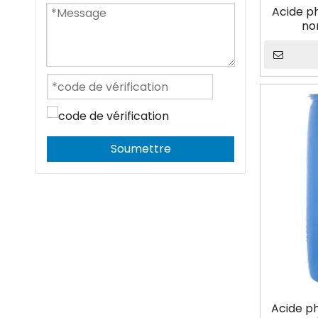
Acide p
no
Soumettre
Acide ph