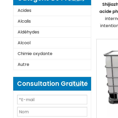
Shijiaz
Acides
acide p
intern
Alcalis
intentio
Aldéhydes
Alcool
Chimie oxydante
Autre
Consultation Gratuite