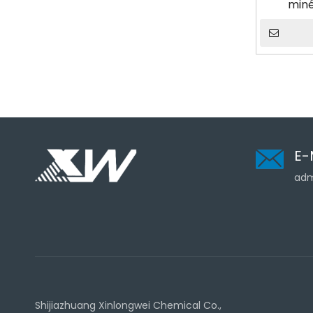
miné
E-
adm
Shijiazhuang Xinlongwei Chemical Co.,