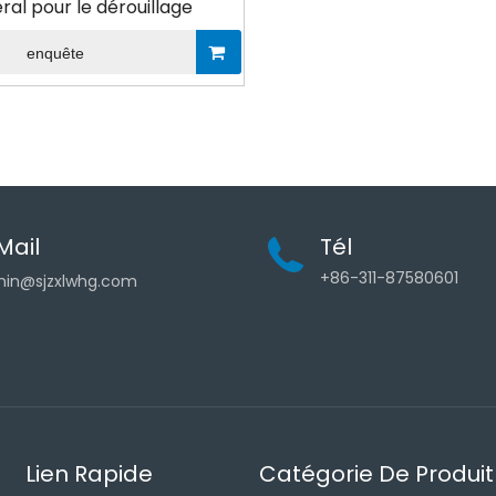
ral pour le dérouillage
enquête
Mail
Tél
+86-311-87580601
in@sjzxlwhg.com
Lien Rapide
Catégorie De Produit