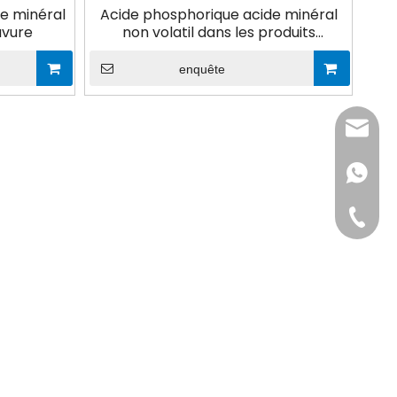
de minéral
Acide phosphorique acide minéral
avure
non volatil dans les produits
pharmaceutiques
enquête
admin@
+86-181
+86-311