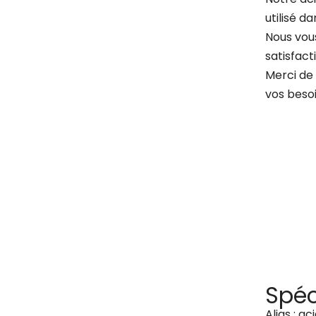
utilisé d
Nous vous
satisfacti
Merci de 
vos beso
Spéc
Alias : a