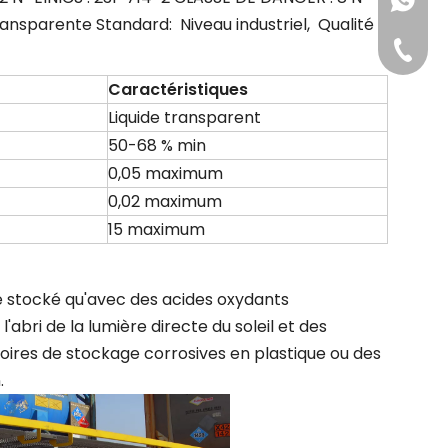
+86-181
transparente Standard: Niveau industriel, Qualité
+86-311
Caractéristiques
Liquide transparent
50-68 % min
0,05 maximum
0,02 maximum
15 maximum
être stocké qu'avec des acides oxydants
bri de la lumière directe du soleil et des
ires de stockage corrosives en plastique ou des
.