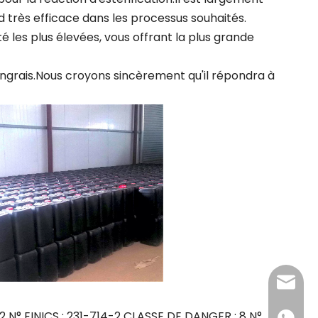
end très efficace dans les processus souhaités.
 les plus élevées, vous offrant la plus grande
 engrais.Nous croyons sincèrement qu'il répondra à
admin@
-2 N° EINICS : 231-714-2 CLASSE DE DANGER : 8 N°