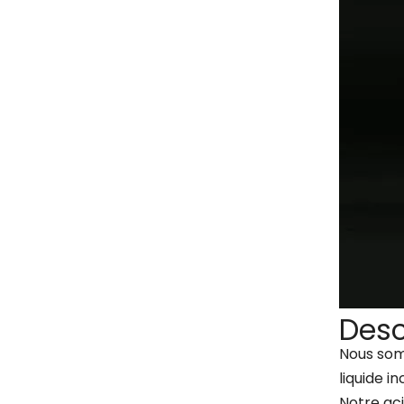
Desc
Nous somm
liquide i
Notre aci