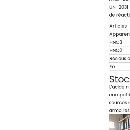
UN : 2031
de réacti
Articles
Apparen
HNO3
HNO2
Résidus 
Fe
Stoc
L'acide n
compatibl
sources 
armoires