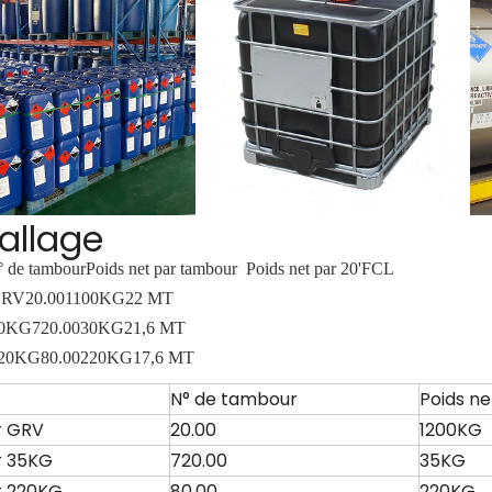
allage
 de tambour
Poids net par tambour
Poids net par 20'FCL
GRV
20.00
1100KG
22 MT
30KG
720.00
30KG
21,6 MT
220KG
80.00
220KG
17,6 MT
N° de tambour
Poids n
 GRV
20.00
1200KG
 35KG
720.00
35KG
 220KG
80.00
220KG