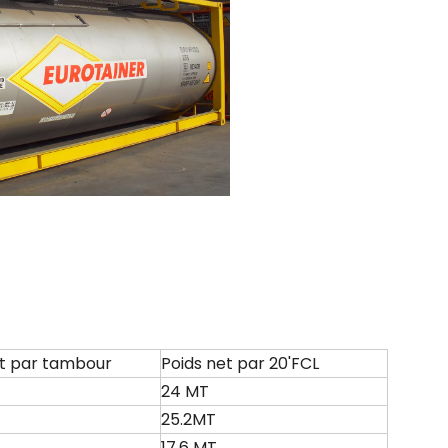
et par tambour
Poids net par 20'FCL
24 MT
25.2MT
17,6 MT