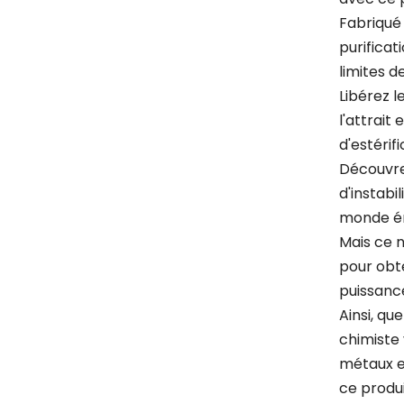
Fabriqué 
purificat
limites d
Libérez l
l'attrait
d'estérif
Découvrez
d'instabi
monde ém
Mais ce n
pour obte
puissance
Ainsi, qu
chimiste 
métaux e
ce produi