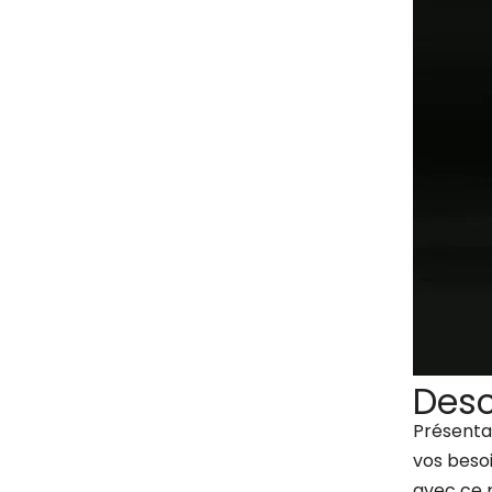
Desc
Présentat
vos beso
avec ce p