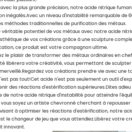
avec la plus grande précision, notre acide nitrique fumant
ion inégalés.Avec un niveau d'instabilité remarquable de 
es méthodes traditionnelles de purification des métaux.
e véritable potentiel de vos métaux avec notre acide nitri
 esthétique de vos créations grâce à une sculpture compl
ication, ce produit est votre compagnon ultime.
 le plaisir de transformer des métaux ordinaires en chef
lité libérera votre créativité, vous permettant de sculpte
erveillé.Regardez vos créations prendre vie avec une tou
'est pas tout!Cet acide n'est pas seulement un outil d'expr
nir des réactions d'estérification supérieures.Dites adieu
 de notre acide nitrique d'instabilité pour atteindre l'équi
e vous soyez un artiste chevronné cherchant à repousser l
visant à optimiser les réactions d'estérification, notre acid
st le changeur de jeu que vous attendiez.Libérez votre c
t innovant.