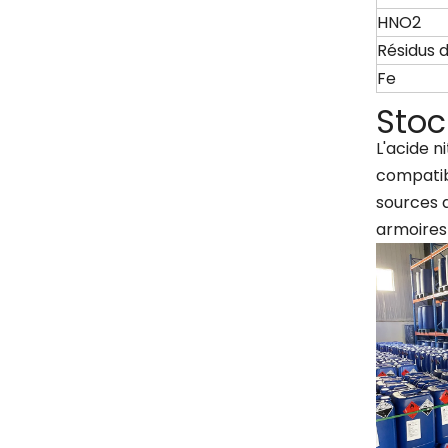
HNO2
Résidus 
Fe
Stoc
L'acide n
compatibl
sources 
armoires