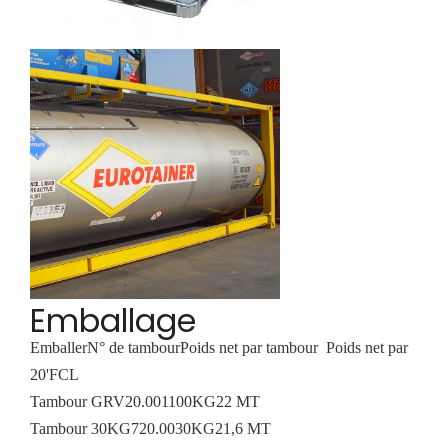
Emballage
Emballer
N° de tambour
Poids net par tambour
Poids net par
20'FCL
Tambour GRV
20.00
1100KG
22 MT
Tambour 30KG
720.00
30KG
21,6 MT