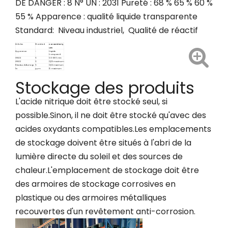
DE DANGER : 8 N° UN : 2031 Pureté : 68 % 65 % 60 %
55 % Apparence : qualité liquide transparente
Standard: Niveau industriel, Qualité de réactif
Articles
Standard
Caractéristiq
ues
Apparence
-
Liquide
transparent
HNO3
%
50-68 % min
HNO2
%
0,05 maximum
Résidus d'allumage
%
0,02 maximum
Fe
ppm
15 maximum
Stockage des produits
L'acide nitrique doit être stocké seul, si
possible.Sinon, il ne doit être stocké qu'avec des
acides oxydants compatibles.Les emplacements
de stockage doivent être situés à l'abri de la
lumière directe du soleil et des sources de
chaleur.L'emplacement de stockage doit être
des armoires de stockage corrosives en
plastique ou des armoires métalliques
recouvertes d'un revêtement anti-corrosion.