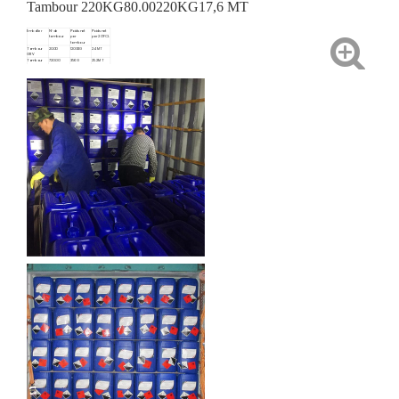
Tambour 220KG
80.00
220KG
17,6 MT
Emballer
N° de
Poids net
Poids net
tambour
par
par 20'FCL
tambour
Tambour
20.00
1200KG
24 MT
GRV
Tambour
720.00
35KG
25.2MT
35KG
Tambour
80.00
220KG
17,6 MT
220KG