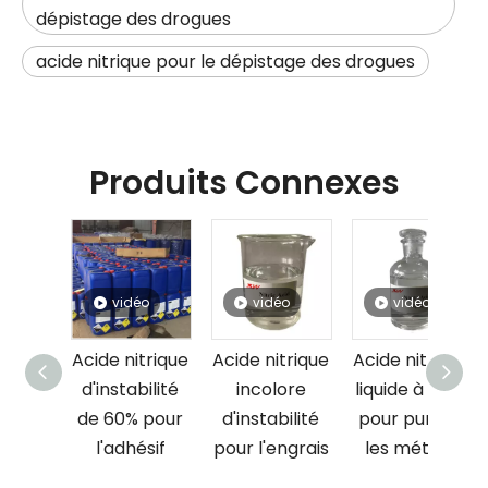
dépistage des drogues
acide nitrique pour le dépistage des drogues
Produits Connexes
vidéo
vidéo
vidéo
vid
Acide nitrique
Acide nitrique
Acide nitrique
Acide n
d'instabilité
incolore
liquide à 60 %
liquide
de 60% pour
d'instabilité
pour purifier
pour a
l'adhésif
pour l'engrais
les métaux