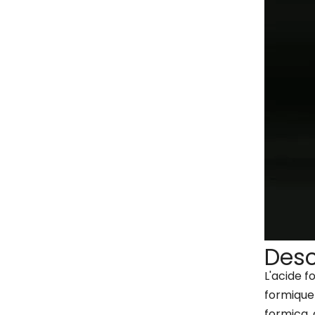
Desc
L'acide f
formique 
formica, 