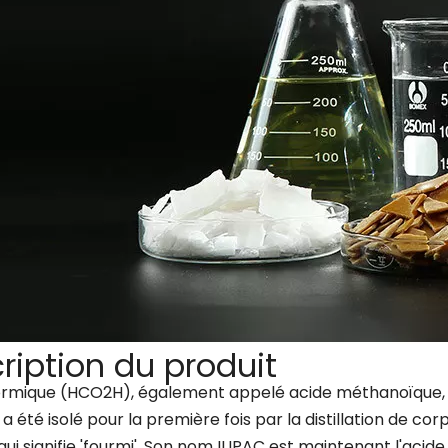
ription du produit
ormique (HCO2H), également appelé acide méthanoïque, est
a été isolé pour la première fois par la distillation de co
qui signifie 'fourmi'. Son nom IUPAC est maintenant l'acid