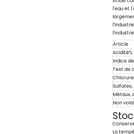
Acide car
l'eau et l
largement
l'industri
l'industri
Article
Acidité%
Indice de
Test de 
Chlorure
Sulfates,
Métaux,
Non volat
Stoc
Conserve
La tempé