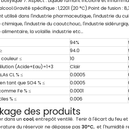
boxylique 7. Aspect : Liquide fumant incolore et inflamma
'alcool.Gravité spécifique : 1,2201 (20 °C).Point de fusion : 8,3
 utilisé dans l'industrie pharmaceutique, l'industrie du cuir,
e chimique, l'industrie du caoutchouc, l'industrie sidérurgiqu
e alimentaire, la volaille. industrie etc...
94%
 ≥
94.0
 couleur ≤
10
dilution (Acide+Eau)=1+3
Clair
s,As CL % ≤
0.0005
 en tant que SO4 % ≤
0.0005
 comme Fe % ≤
0.0001
iles % ≤
0.006
kage des produits
r dans un
cool
, entrepôt ventilé. Tenir à l'écart du feu e
rature du réservoir ne dépasse pas
30°C
, et l'humidité