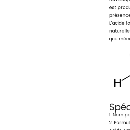
est prod
présence
L'acide f
naturelle
que méca
Spéc
1. Nom p
2. Formul