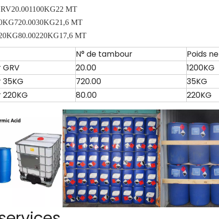
GRV
20.00
1100KG
22 MT
30KG
720.00
30KG
21,6 MT
220KG
80.00
220KG
17,6 MT
N° de tambour
Poids n
 GRV
20.00
1200KG
 35KG
720.00
35KG
 220KG
80.00
220KG
services