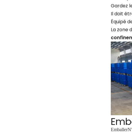
Gardez l
Il doit ê
Équipé de
La zone 
confine
Emb
Emballer
N°