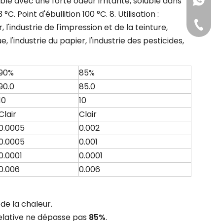
ble avec une forte odeur irritante, soluble dans
+86-181
 °C. Point d'ébullition 100 °C. 8. Utilisation :
+86-311
 l'industrie de l'impression et de la teinture,
e, l'industrie du papier, l'industrie des pesticides,
90%
85%
90.0
85.0
10
10
Clair
Clair
0.0005
0.002
0.0005
0.001
0.0001
0.0001
0.006
0.006
t de la chaleur.
 relative ne dépasse pas
85%
.