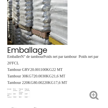
Emballage
Emballer
N° de tambour
Poids net par tambour
Poids net par
20'FCL
Tambour GRV
20.00
1100KG
22 MT
Tambour 30KG
720.00
30KG
21,6 MT
Tambour 220KG
80.00
220KG
17,6 MT
Emballer
N° de
Poids net
Poids net
tambour
par
par 20'FCL
tambour
Tambour
20.00
1200KG
24 MT
GRV
Tambour
720.00
35KG
25.2MT
35KG
Tambour
80.00
220KG
17,6 MT
220KG