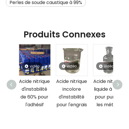
Perles de soude caustique à 99%
Produits Connexes
vidéo
vidéo
vidéo
vidéo
e nitrique
Acide nitrique
Acide nitrique
Acide nitriq
nstabilité
incolore
liquide à 60 %
liquide à 68
60% pour
d'instabilité
pour purifier
pour adhés
'adhésif
pour l'engrais
les métaux