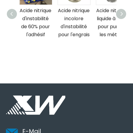
ide nitrique
Acide nitrique
Acide nitrique
Acide nitr
'instabilité
incolore
liquide à 60 %
liquide à 
e 60% pour
d'instabilité
pour purifier
pour adhé
l'adhésif
pour l'engrais
les métaux
E-Mail