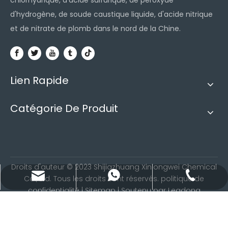
chlorhydrique, d'acide sulfurique, de peroxyde
d'hydrogène, de soude caustique liquide, d'acide nitrique
et de nitrate de plomb dans le nord de la Chine.
Lien Rapide
Catégorie De Produit
Droits d'auteur ©
2023
Shijiazhuang Xinlongwei Chemical
admin@sjzxlwhg.com
+86-311-87580601
+86-18132062210
Co., Ltd. Tous les droits sont réservés.
politique de
confidentialité
|
Sitemap
| Soutenu par
Leadong