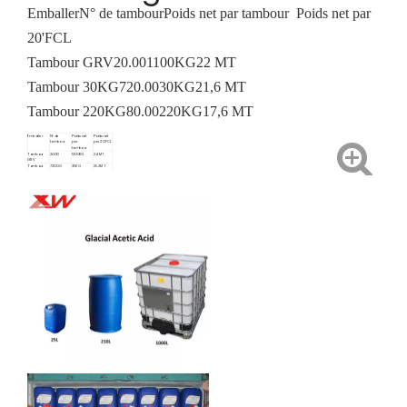
Emballer
N° de tambour
Poids net par tambour
Poids net par
20'FCL
Tambour GRV
20.00
1100KG
22 MT
Tambour 30KG
720.00
30KG
21,6 MT
Tambour 220KG
80.00
220KG
17,6 MT
Emballer
N° de
Poids net
Poids net
tambour
par
par 20'FCL
tambour
Tambour
20.00
1200KG
24 MT
GRV
Tambour
720.00
35KG
25.2MT
35KG
Tambour
80.00
220KG
17,6 MT
220KG