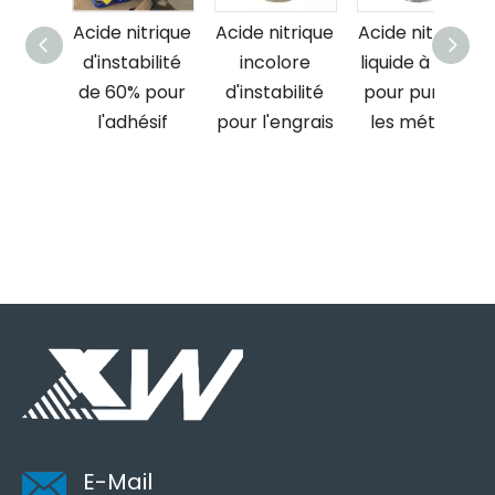
rique
Acide nitrique
Acide nitrique
Acide nitrique
e
d'instabilité
incolore
liquide à 60 %
rent
de 60% pour
d'instabilité
pour purifier
le
l'adhésif
pour l'engrais
les métaux
age
gues
E-Mail