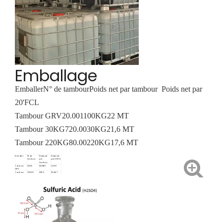
Emballage
Emballer
N° de tambour
Poids net par tambour
Poids net par
20'FCL
Tambour GRV
20.00
1100KG
22 MT
Tambour 30KG
720.00
30KG
21,6 MT
Tambour 220KG
80.00
220KG
17,6 MT
Emballer
N° de
Poids net
Poids net
tambour
par
par 20'FCL
tambour
Tambour
20.00
1200KG
24 MT
GRV
Tambour
720.00
35KG
25.2MT
35KG
Tambour
80.00
220KG
17,6 MT
220KG