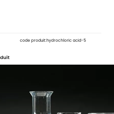
code produit:
hydrochloric acid-5
oduit