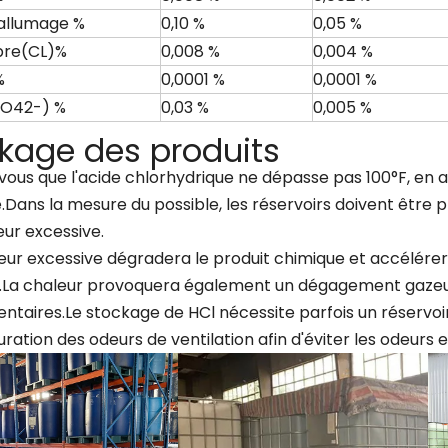
'allumage %
0,10 %
0,05 %
ibre(CL)%
0,008 %
0,004 %
%
0,0001 %
0,0001 %
SO42-) %
0,03 %
0,005 %
kage des produits
ous que l'acide chlorhydrique ne dépasse pas 100°F, en a
Dans la mesure du possible, les réservoirs doivent être pr
ur excessive.
eur excessive dégradera le produit chimique et accélérer
r.La chaleur provoquera également un dégagement gazeu
ntaires.Le stockage de HCl nécessite parfois un réservo
uration des odeurs de ventilation afin d'éviter les odeurs 