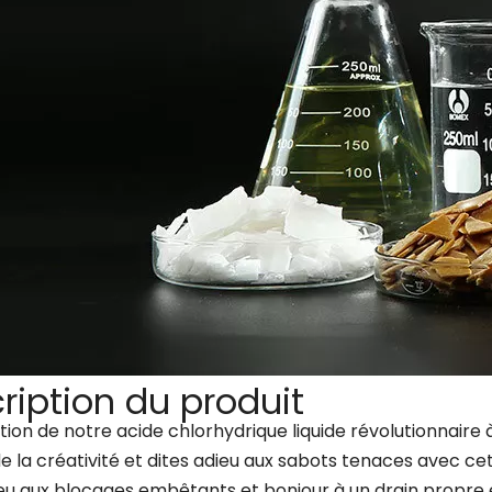
ription du produit
ion de notre acide chlorhydrique liquide révolutionnaire à
e la créativité et dites adieu aux sabots tenaces avec ce
eu aux blocages embêtants et bonjour à un drain propre e