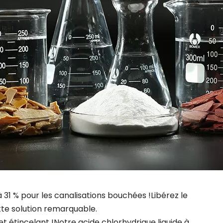
 31 % pour les canalisations bouchées !Libérez le
tte solution remarquable.
t étincelant !Notre acide chlorhydrique liquide à