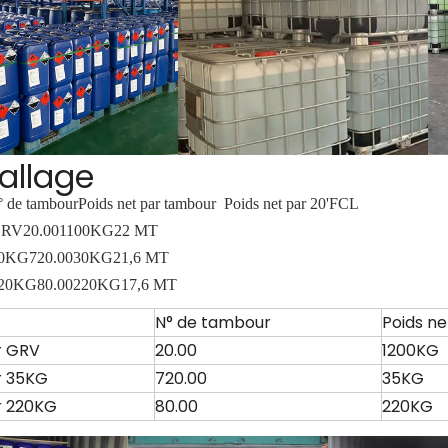
allage
 de tambour
Poids net par tambour
Poids net par 20'FCL
GRV
20.00
1100KG
22 MT
30KG
720.00
30KG
21,6 MT
220KG
80.00
220KG
17,6 MT
N° de tambour
Poids n
 GRV
20.00
1200KG
 35KG
720.00
35KG
 220KG
80.00
220KG