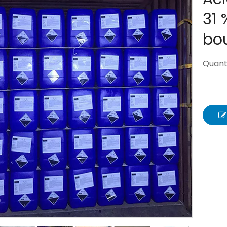
31 
bo
Quanti