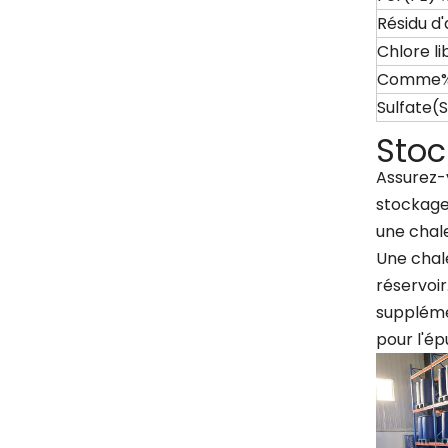
Résidu d
Chlore l
Comme
Sulfate(
Stoc
Assurez-v
stockage.
une chale
Une chal
réservoi
suppléme
pour l'ép