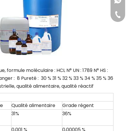
+86-181
+86-311
, formule moléculaire : HCL N° UN : 1789 N° HS :
ger : 8 Pureté : 30 % 31 % 32 % 33 % 34 % 35 % 36
rielle, qualité alimentaire, qualité réactif
le
Qualité alimentaire
Grade régent
31%
36%
0,001 %
0,00005 %