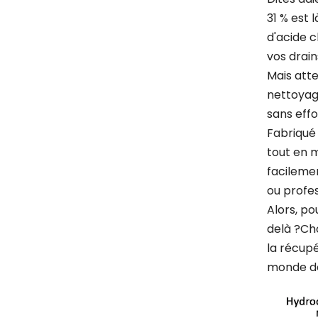
31 % est
d'acide c
vos drain
Mais atte
nettoyag
sans effo
Fabriqué 
tout en m
facilemen
ou profes
Alors, po
delà ?Cho
la récupé
monde de