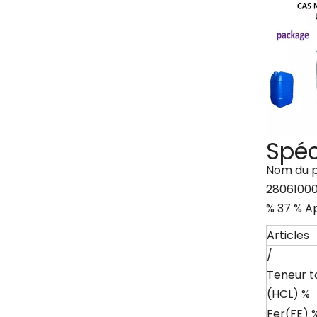
Spéc
Nom du pr
280610000
% 37 % Ap
Articles
/
Teneur t
(HCL) %
Fer(FE) 