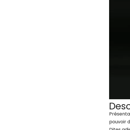
Desc
Présentat
pouvoir d
Dites adi