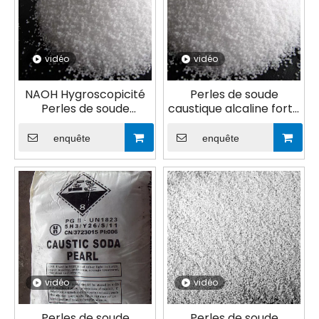
vidéo
vidéo
NAOH Hygroscopicité
Perles de soude
Perles de soude
caustique alcaline forte
caustique pour le
à 99 % pour le
traitement de l'eau
traitement de l'eau
enquête
enquête
vidéo
vidéo
Perles de soude
Perles de soude