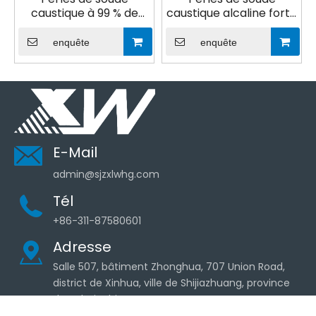
caustique à 99 % de
caustique alcaline forte
corrosivité pour le
NAOH pour le
traitement de l'eau
traitement de l'eau
enquête
enquête
E-Mail
admin@sjzxlwhg.com
Tél
+86-311-87580601
Adresse
Salle 507, bâtiment Zhonghua, 707 Union Road,
district de Xinhua, ville de Shijiazhuang, province
du Hebei, Chine