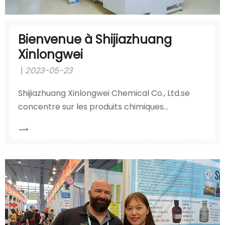
Bienvenue à Shijiazhuang
Xinlongwei
2023-05-23
Shijiazhuang Xinlongwei Chemical Co., Ltd.se
concentre sur les produits chimiques
dangereux liquides et est l'un des plus grands
producteurs et exportateurs d'acide
chlorhydrique, d'acide sulfurique, de peroxyde
d'hydrogène, de liquides de soude caustique et
de nitrate de plomb dans le nord de la Chine.La
société adhère au principe de 'la qualité
d'abord,