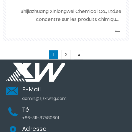
Shijiazhuang Xinlongwei Chemical Co., Ltd.se
concentre sur les produits chimiques
dangereux liquides et est l'un des plus grands
producteurs et exportateurs d'acide
chlorhydrique, d'acide sulfurique, de peroxyde
d'hydrogène, de liquides de soude caustique et
1
2
»
de nitrate de plomb dans le nord de la Chine.La
société adhère au principe de 'la qualité
d'abord,
E-Mail
admin@sjzxlwhg.com
Tél
+86-311-87580601
Adresse