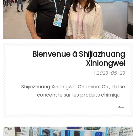
Bienvenue à Shijiazhuang
Xinlongwei
2023-05-23
Shijiazhuang Xinlongwei Chemical Co., Ltd.se
concentre sur les produits chimiques
dangereux liquides et est l'un des plus grands
producteurs et exportateurs d'acide
chlorhydrique, d'acide sulfurique, de peroxyde
d'hydrogène, de liquides de soude caustique et
de nitrate de plomb dans le nord de la Chine.La