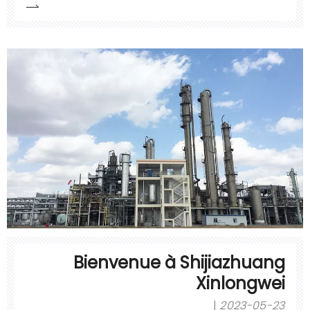
producteurs et exportateurs d'acide
chlorhydrique, d'acide sulfurique, de peroxyde
d'hydrogène, de liquides de soude caustique et
de nitrate de plomb dans le nord de la Chine.La
société adhère au principe de 'la qualité
d'abord,
Bienvenue à Shijiazhuang
Xinlongwei
2023-05-23