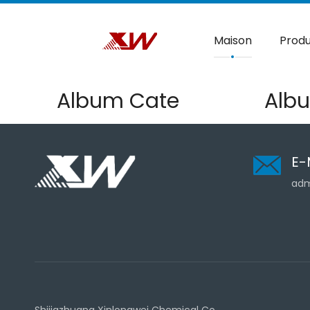
Maison
Produ
Album Cate
Alb
E-
adm