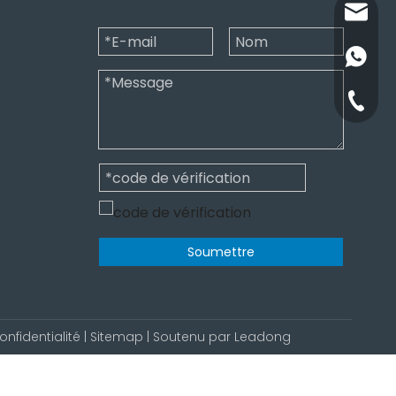
admin@
+86-181
+86-311
Soumettre
onfidentialité
|
Sitemap
| Soutenu par
Leadong