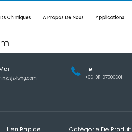
its Chimiques
À Propos De Nous
Applications
um
Mail
Tél
+86-311-87580601
in@sjzxlwhg.com
Lien Rapide
Catégorie De Produit